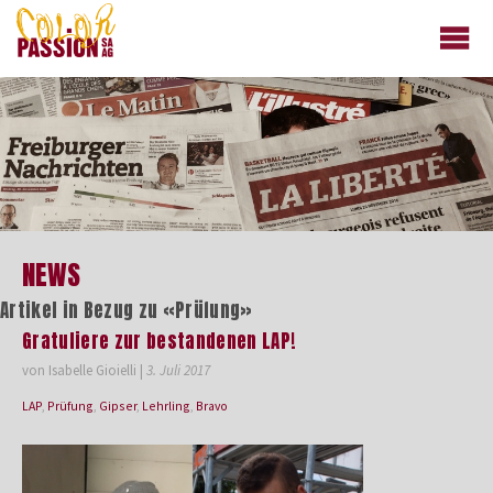
colorpassion.ch
NEWS
Artikel in Bezug zu «Prüfung»
Gratuliere zur bestandenen LAP!
von Isabelle Gioielli
|
3. Juli 2017
LAP
,
Prüfung
,
Gipser
,
Lehrling
,
Bravo