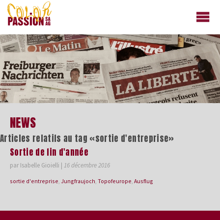
colorpassion.ch
NEWS
Articles relatifs au tag «sortie d'entreprise»
Sortie de fin d'année
par Isabelle Gioielli
|
16 décembre 2016
sortie d'entreprise
,
Jungfraujoch
,
Topofeurope
,
Ausflug