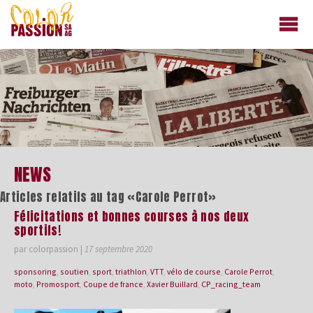
colorpassion.ch
NEWS
Articles relatifs au tag «Carole Perrot»
Félicitations et bonnes courses à nos deux
sportifs!
par colorpassion
|
17 septembre 2020
sponsoring
,
soutien
,
sport
,
triathlon
,
VTT
,
vélo de course
,
Carole Perrot
,
moto
,
Promosport
,
Coupe de france
,
Xavier Buillard
,
CP_racing_team