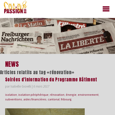
colorpassion.ch
NEWS
Articles relatifs au tag «rénovation»
Soirées d'information du Programme Bâtiment
par Isabelle Gioielli
|
6 mars 2017
isolation
,
isolation périphérique
,
rénovation
,
énergie
,
environnement
,
subventions
,
aides financières
,
cantonal
,
fribourg