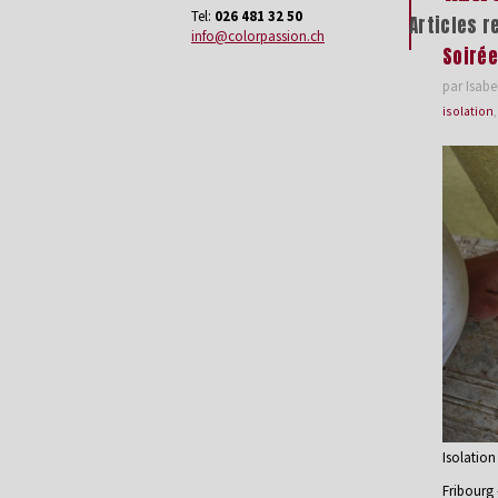
Tel:
026 481 32 50
Articles r
info@colorpassion.ch
Soiré
par Isabel
isolation
Isolation
Fribourg 