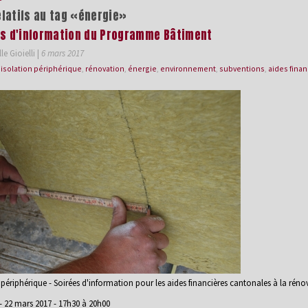
elatifs au tag «énergie»
es d'information du Programme Bâtiment
le Gioielli
|
6 mars 2017
,
isolation périphérique
,
rénovation
,
énergie
,
environnement
,
subventions
,
aides fina
 périphérique - Soirées d'information pour les aides financières cantonales à la rén
- 22 mars 2017 - 17h30 à 20h00