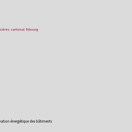
ncières
,
cantonal
,
fribourg
ovation énergétique des bâtiments