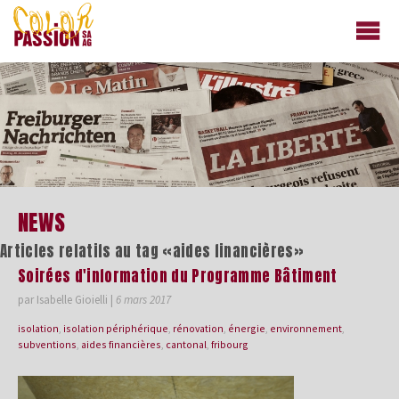
colorpassion.ch
NEWS
Articles relatifs au tag «aides financières»
Soirées d'information du Programme Bâtiment
par Isabelle Gioielli
|
6 mars 2017
isolation
,
isolation périphérique
,
rénovation
,
énergie
,
environnement
,
subventions
,
aides financières
,
cantonal
,
fribourg