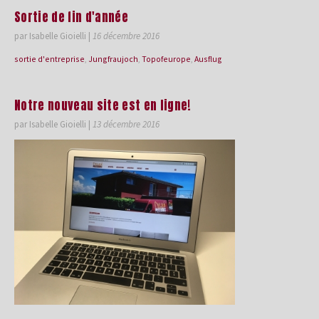
Sortie de fin d'année
par Isabelle Gioielli
|
16 décembre 2016
sortie d'entreprise
,
Jungfraujoch
,
Topofeurope
,
Ausflug
Notre nouveau site est en ligne!
par Isabelle Gioielli
|
13 décembre 2016