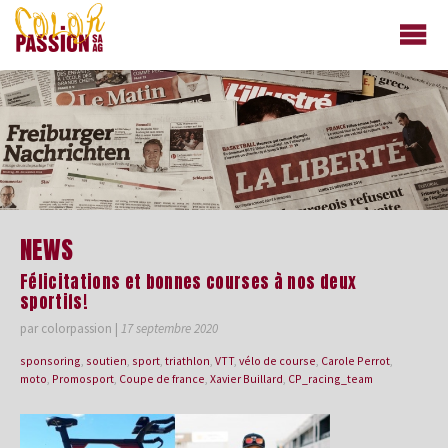
colorpassion.ch
NEWS
Félicitations et bonnes courses à nos deux
sportifs!
par colorpassion
|
17 septembre 2020
sponsoring
,
soutien
,
sport
,
triathlon
,
VTT
,
vélo de course
,
Carole Perrot
,
moto
,
Promosport
,
Coupe de france
,
Xavier Buillard
,
CP_racing_team